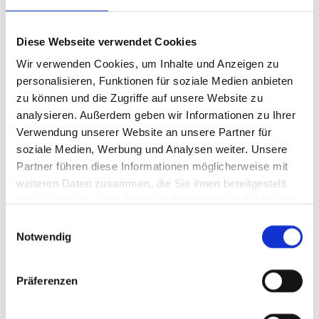
Steuernummer:
11462/05273
Rechtlicher Hinweis:
Die EU hat ein OnlineVerfahren zur
Diese Webseite verwendet Cookies
Beilegung von Streitigkeiten zwischen Unternehmern und
Wir verwenden Cookies, um Inhalte und Anzeigen zu
Verbrauchern geschaffen. Informationen dazu finden Sie
personalisieren, Funktionen für soziale Medien anbieten
unter
https://​ec.​europa.​eu/​consumers/​odr/
zu können und die Zugriffe auf unsere Website zu
analysieren. Außerdem geben wir Informationen zu Ihrer
Verwendung unserer Website an unsere Partner für
Räuber Maler Meisterbetrieb beteiligt sich nicht an einem
soziale Medien, Werbung und Analysen weiter. Unsere
Streitbeilegungsverfahren vor einer
Partner führen diese Informationen möglicherweise mit
Verbraucherschlichtungsstelle.
weiteren Daten zusammen, die Sie ihnen bereitgestellt
Bildnachweis
haben oder die sie im Rahmen Ihrer Nutzung der Dienste
gesammelt haben.
Wände streichen |
Adobe Stock
Einwilligungsauswahl
Notwendig
Color Paint |
Adobe Stock
Bauplanung |
Adobe Stock
Präferenzen
Parkett verlegen durch Bodenleger im Haus |
Adobe Stock
Farbfächer |
Adobe Stock