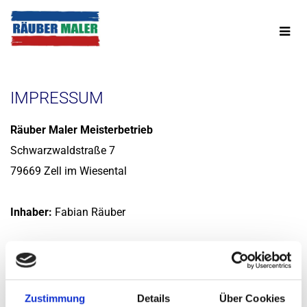
Zum Inhalt springen
IMPRESSUM
Räuber Maler Meisterbetrieb
Schwarzwaldstraße 7
79669 Zell im Wiesental
Inhaber:
Fabian Räuber
07625-7878

info@raeuber-maler.de

Zustimmung
Details
Über Cookies